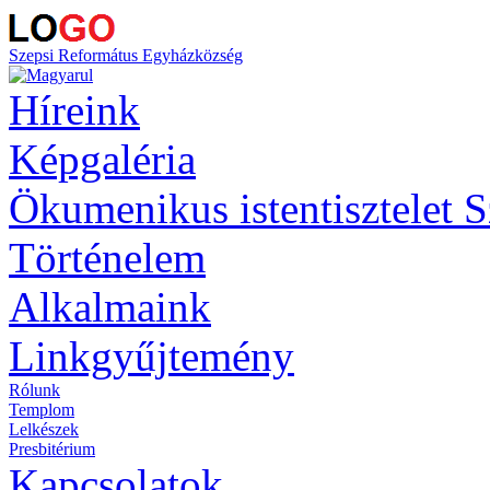
Szepsi Református Egyházközség
Híreink
Képgaléria
Ökumenikus istentisztelet 
Történelem
Alkalmaink
Linkgyűjtemény
Rólunk
Templom
Lelkészek
Presbitérium
Kapcsolatok