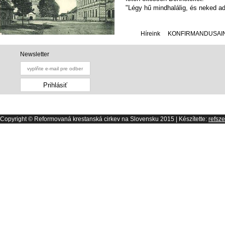
"Légy hű mindhalálig, és neked ad
Híreink
KONFIRMANDUSAI
Newsletter
Copyright © Reformovaná krestanská cirkev na Slovensku 2015
|
Készítette:
refsze