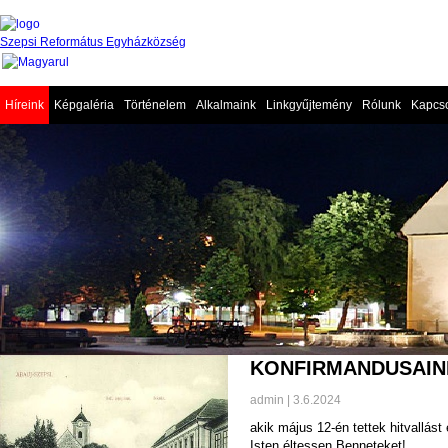
Szepsi Református Egyházközség
Híreink
Képgaléria
Történelem
Alkalmaink
Linkgyűjtemény
Rólunk
Kapcso
KONFIRMANDUSAIN
admin | 3.6.2024
akik május 12-én tettek hitvallás
Isten éltessen Benneteket!